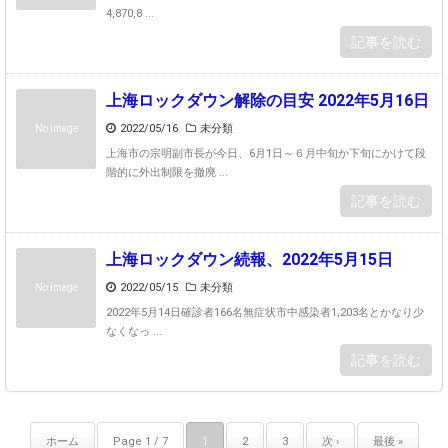
4,870,8 ...
記事を読む
上海ロックダウン解除の目安 2022年5月16日
2022/05/16
未分類
No Image
上海市の宗明副市長が今日、6月1日～６月中旬か下旬にかけて段
階的に外出制限を撤廃 ...
記事を読む
上海ロックダウン続報、2022年5月15日
2022/05/15
未分類
No Image
2022年5月14日確診者166名無症状市中感染者1,203名とかなり少
なくなっ ...
記事を読む
ホーム
Page 1 / 7
1
2
3
次 ›
最後 »