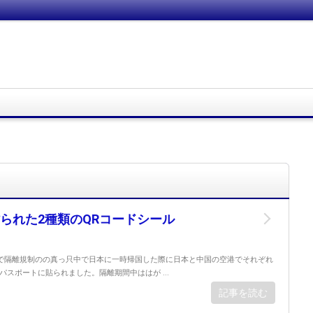
られた2種類のQRコードシール
で隔離規制のの真っ只中で日本に一時帰国した際に日本と中国の空港でそれぞれ
パスポートに貼られました。隔離期間中ははが ...
記事を読む