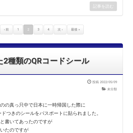
記事を読む
‹ 前
1
2
3
4
次 ›
最後 »
2種類のQRコードシール
投稿 2022/05/09
未分類
のの真っ只中で日本に一時帰国した際に
ードつきのシールをパスポートに貼られました。
と書いてあったのですが
いたのですが