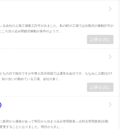
めている会社の上海工場復工許可が出ました。私の町の工場では出勤式の稼動許可が
ころ泊り込み閉鎖式稼動が条件のようで ...
記事を読む
はこどもの日で祝日ですが中華人民共和国では通常出金日です。ちなみに土曜日の7
知り合いの勤めている工場、会社の多く ...
記事を読む
)
の朝に政府から連絡があって明日から泊まり込み管理政策→点対点管理政策(出勤
変更することになりました。明日から久し ...