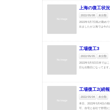
上海の復工状況
2022/05/08
未分類
No Image
2022年5月7日私の勤
出ましたが上海では今のと
工場復工3
2022/05/05
未分類
No Image
2022年5月5日日本で
日も出勤日になってます。
工場復工2(続報
2022/05/04
未分類
No Image
本日、2022年5月4日
可、自宅と会社で管理)に