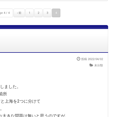
e 4 / 4
‹ 前
1
2
3
4
投稿 2022/04/02
未分類
しました。
る箇所
所と上海を2つに分けて
。
れ大きな問題は無いと思うのですが