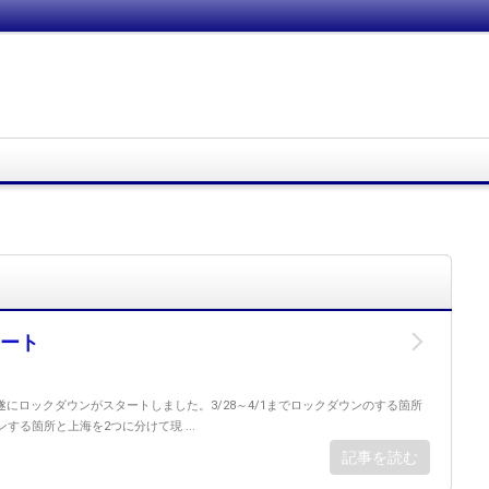
ート
にロックダウンがスタートしました。3/28～4/1までロックダウンのする箇所
ンする箇所と上海を2つに分けて現 ...
記事を読む