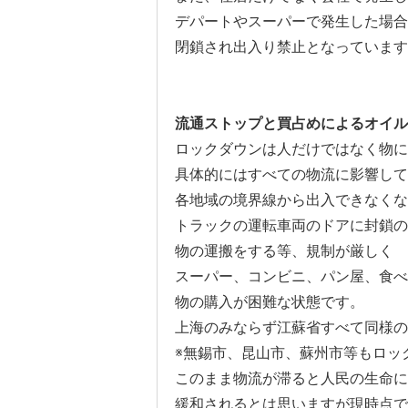
デパートやスーパーで発生した場合
閉鎖され出入り禁止となっています
流通ストップと買占めによるオイル
ロックダウンは人だけではなく物に
具体的にはすべての物流に影響して
各地域の境界線から出入できなくな
トラックの運転車両のドアに封鎖の
物の運搬をする等、規制が厳しく
スーパー、コンビニ、パン屋、食べ
物の購入が困難な状態です。
上海のみならず江蘇省すべて同様の
※無錫市、昆山市、蘇州市等もロッ
このまま物流が滞ると人民の生命に
緩和されるとは思いますが現時点で