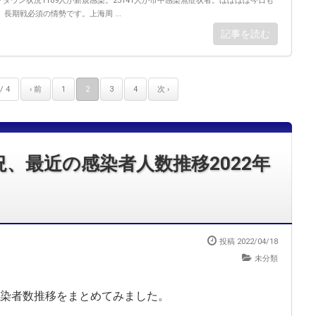
ックダウン状況1189人が新規感染。25141人が市中感染無症状者。ほぼほぼ今日も
長期戦必須の情勢です。上海周 ...
記事を読む
/ 4
‹ 前
1
2
3
4
次 ›
、最近の感染者人数推移2022年
投稿 2022/04/18
未分類
染者数推移をまとめてみました。