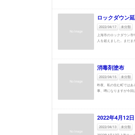
ロックダウン延
2022/04/17
未分類
No Image
上海市のロックダウン市中
人を超えました。まだまだ
消毒剤塗布
2022/04/15
未分類
No Image
昨夜、私の住む町ではあ
事、噂になりますが今回は
2022年4月1
2022/04/13
未分類
No Image