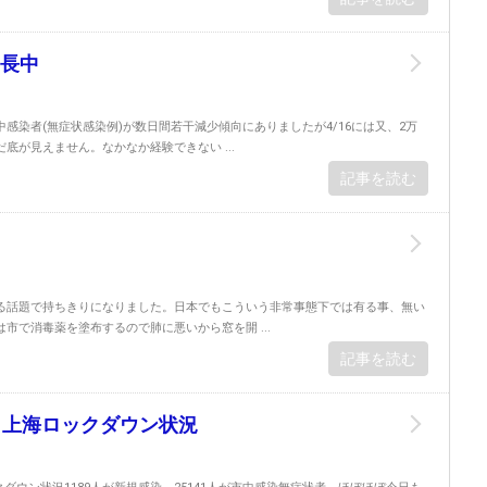
長中
感染者(無症状感染例)が数日間若干減少傾向にありましたが4/16には又、2万
底が見えません。なかなか経験できない ...
記事を読む
る話題で持ちきりになりました。日本でもこういう非常事態下では有る事、無い
市で消毒薬を塗布するので肺に悪いから窓を開 ...
記事を読む
2日 上海ロックダウン状況