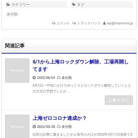
カテゴリー
タグ
未分類
コメント
トラックバック
wp@myremix.jp
関連記事
6/1から上海ロックダウン解除、工場再開し
てます
No Image
2022/06/03
未分類
6月1日～中旬にかけてゆっくりとロックダウン解除していくとと
の大方の予想でしたが ...
記事を読む
上海ゼロコロナ達成か？
2022/05/28
未分類
No Image
以前の記事に書きましたが上海市の人口が2022年5月11日発表で2