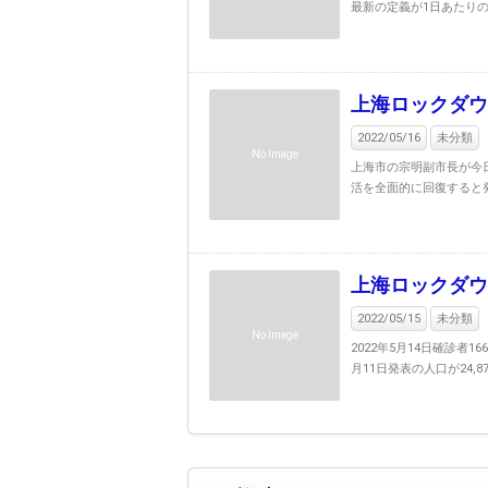
最新の定義が1日あたりのコ
上海ロックダウン
2022/05/16
未分類
No Image
上海市の宗明副市長が今
活を全面的に回復すると発
上海ロックダウン
2022/05/15
未分類
No Image
2022年5月14日確診者
月11日発表の人口が24,870,