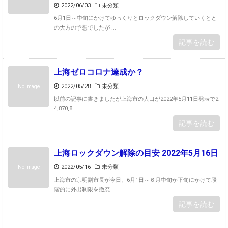
2022/06/03
未分類
6月1日～中旬にかけてゆっくりとロックダウン解除していくとと
の大方の予想でしたが ...
記事を読む
上海ゼロコロナ達成か？
2022/05/28
未分類
No Image
以前の記事に書きましたが上海市の人口が2022年5月11日発表で2
4,870,8 ...
記事を読む
上海ロックダウン解除の目安 2022年5月16日
2022/05/16
未分類
No Image
上海市の宗明副市長が今日、6月1日～６月中旬か下旬にかけて段
階的に外出制限を撤廃 ...
記事を読む